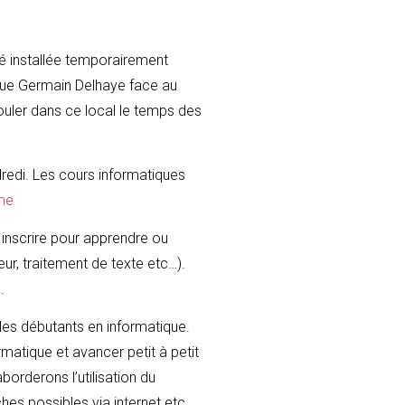
é installée temporairement
e rue Germain Delhaye face au
ouler dans ce local le temps des
edi. Les cours informatiques
me
inscrire pour apprendre ou
eur, traitement de texte etc…).
.
les débutants en informatique.
atique et avancer petit à petit
orderons l’utilisation du
es possibles via internet etc ….