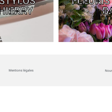
 STYLOS
FLEURIS
4.98.78
4 r
HIERRY
B
e
Du
Mentions légales
Nous