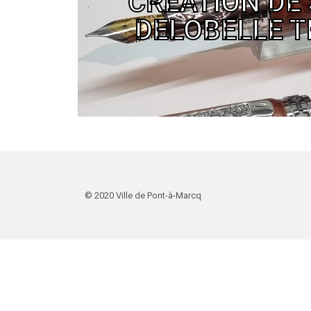
CREATION DE
48 rue de la Planque - 06.50.1
DELOBELLE T
Joignable par téléphon
Cliquer ici
© 2020 Ville de Pont-à-Marcq