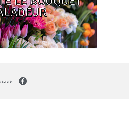
TE LE BOUQUET
ue d'Avelin - 06.37.00.82.74
ALADEUR
 lundi au samedi : 9h à 19h
Cliquer ici
 suivre :