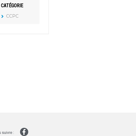
CATÉGORIE
CCPC
 suivre :