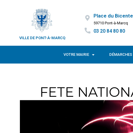
Place du Bicente
59710 Pont-à-Marcq
03 20 84 80 80
VILLE DE PONT-À-MARCQ
VOTRE MAIRIE
DÉMARCHES 
FETE NATIO