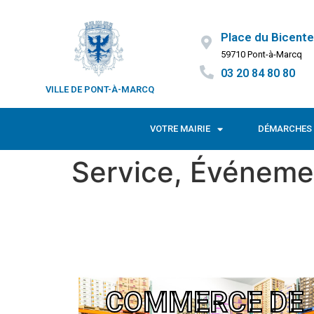
Place du Bicente
59710 Pont-à-Marcq
03 20 84 80 80
VILLE DE PONT-À-MARCQ
VOTRE MAIRIE
DÉMARCHES 
Service, Événeme
COMMERCE DE
Commerce de gros - Décostyl