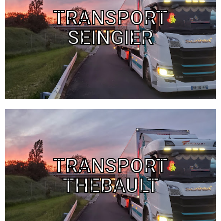
TRANSPORT
Rue Denis Masquelier - 03.20.41.05.17
Du lundi au vendredi : 8h-18h
SEINGIER
Fermé le samedi et dimanche
Cliquer ici
Transport - Thebault
TRANSPORT
13 rue Denis Masquelier - 03.20.62.26.80
Du lundi au vendredi : 7h-19h
THEBAULT
Fermé le samedi et dimanche
Cliquer ici